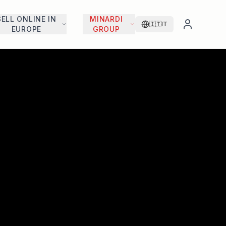
SELL ONLINE IN
MINARDI
🇮🇹
IT
EUROPE
GROUP